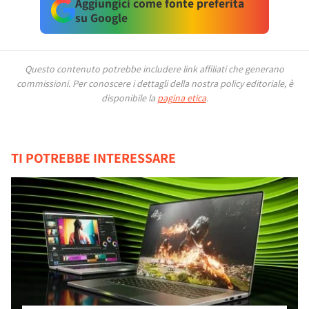
Aggiungici come fonte preferita
su Google
Questo contenuto potrebbe includere link affiliati che generano
commissioni.
Per conoscere i dettagli della nostra policy editoriale, è
disponibile la
pagina etica
.
TI POTREBBE INTERESSARE