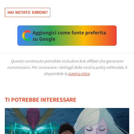
HAI NOTATO ERRORI?
Aggiungici come fonte preferita
su Google
Questo contenuto potrebbe includere link affiliati che generano
commissioni.
Per conoscere i dettagli della nostra policy editoriale, è
disponibile la
pagina etica
.
TI POTREBBE INTERESSARE