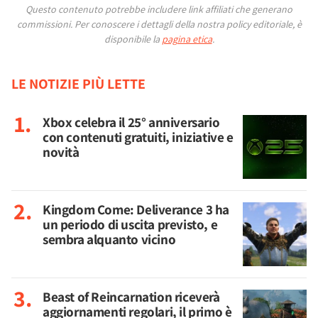
Questo contenuto potrebbe includere link affiliati che generano
commissioni.
Per conoscere i dettagli della nostra policy editoriale, è
disponibile la
pagina etica
.
LE NOTIZIE PIÙ LETTE
Xbox celebra il 25° anniversario
con contenuti gratuiti, iniziative e
novità
Kingdom Come: Deliverance 3 ha
un periodo di uscita previsto, e
sembra alquanto vicino
Beast of Reincarnation riceverà
aggiornamenti regolari, il primo è