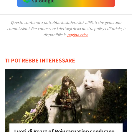
su Google
Questo contenuto potrebbe includere link affiliati che generano
commissioni.
Per conoscere i dettagli della nostra policy editoriale, è
disponibile la
pagina etica
.
TI POTREBBE INTERESSARE
I voti di Beast of Reincarnation sembrano 