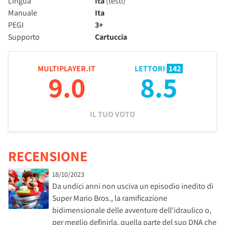
Lingua
Ita
(testi)
Manuale
Ita
PEGI
3+
Supporto
Cartuccia
MULTIPLAYER.IT
LETTORI
142
9.0
8.5
IL TUO VOTO
RECENSIONE
18/10/2023
Da undici anni non usciva un episodio inedito di
Super Mario Bros., la ramificazione
bidimensionale delle avventure dell'idraulico o,
per meglio definirla, quella parte del suo DNA che