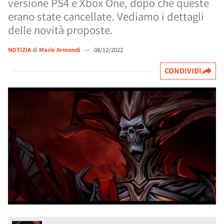
versione PS4 e Xbox One, dopo che queste
erano state cancellate. Vediamo i dettagli
delle novità proposte.
NOTIZIA
di
Marie Armondi
—
08/12/2022
CONDIVIDI