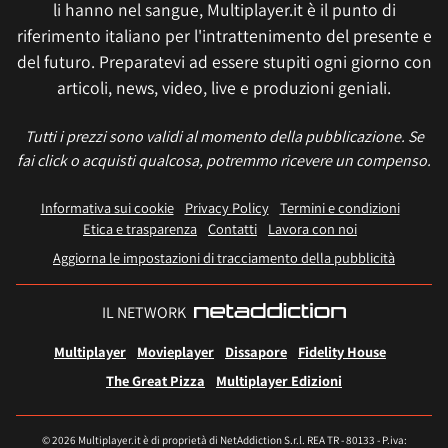
li hanno nel sangue, Multiplayer.it è il punto di
riferimento italiano per l'intrattenimento del presente e
del futuro. Preparatevi ad essere stupiti ogni giorno con
articoli, news, video, live e produzioni geniali.
Tutti i prezzi sono validi al momento della pubblicazione. Se
fai click o acquisti qualcosa, potremmo ricevere un compenso.
Informativa sui cookie
Privacy Policy
Termini e condizioni
Etica e trasparenza
Contatti
Lavora con noi
Aggiorna le impostazioni di tracciamento della pubblicità
IL NETWORK
Multiplayer
Movieplayer
Dissapore
Fidelity House
The Great Pizza
Multiplayer Edizioni
© 2026 Multiplayer.it è di proprietà di NetAddiction S.r.l. REA TR - 80133 - P.iva: