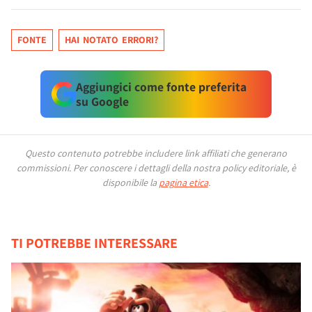
FONTE
HAI NOTATO ERRORI?
Aggiungici come fonte preferita
su Google
Questo contenuto potrebbe includere link affiliati che generano
commissioni.
Per conoscere i dettagli della nostra policy editoriale, è
disponibile la
pagina etica
.
TI POTREBBE INTERESSARE