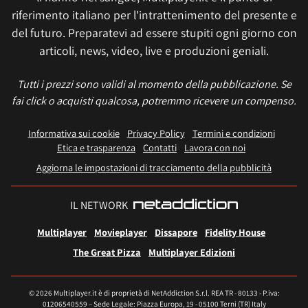
riferimento italiano per l'intrattenimento del presente e
del futuro. Preparatevi ad essere stupiti ogni giorno con
articoli, news, video, live e produzioni geniali.
Tutti i prezzi sono validi al momento della pubblicazione. Se
fai click o acquisti qualcosa, potremmo ricevere un compenso.
Informativa sui cookie
Privacy Policy
Termini e condizioni
Etica e trasparenza
Contatti
Lavora con noi
Aggiorna le impostazioni di tracciamento della pubblicità
IL NETWORK
Multiplayer
Movieplayer
Dissapore
Fidelity House
The Great Pizza
Multiplayer Edizioni
© 2026 Multiplayer.it è di proprietà di NetAddiction S.r.l. REA TR - 80133 - P.iva:
01206540559 – Sede Legale: Piazza Europa, 19 - 05100 Terni (TR) Italy