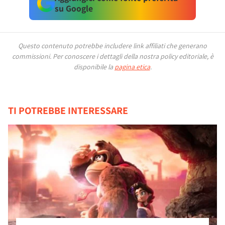
su Google
Questo contenuto potrebbe includere link affiliati che generano
commissioni.
Per conoscere i dettagli della nostra policy editoriale, è
disponibile la
pagina etica
.
TI POTREBBE INTERESSARE