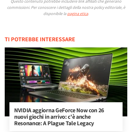
Questo contenuto potrebbe includere link affiliati che generano
commissioni.
Per conoscere i dettagli della nostra policy editoriale, è
disponibile la
pagina etica
.
TI POTREBBE INTERESSARE
NVIDIA aggiorna GeForce Now con 26 
nuovi giochi in arrivo: c'è anche 
Resonance: A Plague Tale Legacy