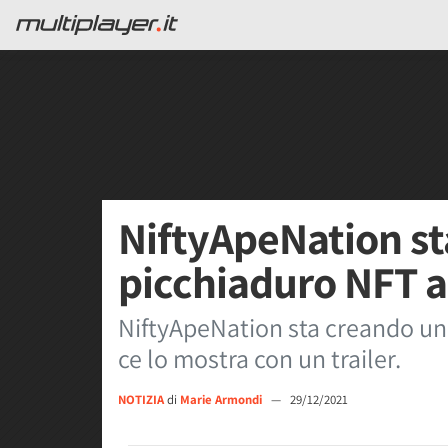
NiftyApeNation st
picchiaduro NFT a
NiftyApeNation sta creando un
ce lo mostra con un trailer.
NOTIZIA
di
Marie Armondi
—
29/12/2021