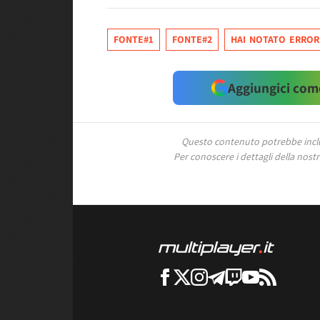
FONTE#1
FONTE#2
HAI NOTATO ERROR
Aggiungici come
Questo contenuto potrebbe includ
Per conoscere i dettagli della nostra