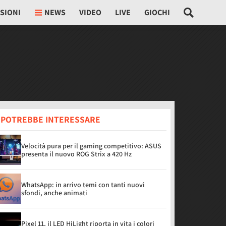
SIONI
NEWS
VIDEO
LIVE
GIOCHI
I POTREBBE INTERESSARE
Velocità pura per il gaming competitivo: ASUS
presenta il nuovo ROG Strix a 420 Hz
WhatsApp: in arrivo temi con tanti nuovi
sfondi, anche animati
Pixel 11, il LED HiLight riporta in vita i colori