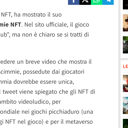
i NFT, ha mostrato il suo
mmie NFT
. Nel sito ufficiale, il gioco
b", ma non è chiaro se si tratti di
vedere un breve video che mostra il
LE
scimmie, possedute dai giocatori
immia dovrebbe essere unica,
l tweet viene spiegato che gli NFT di
 ambito videoludico, per
ondiale nei giochi picchiaduro (una
gi NFT nel gioco) e per il metaverso