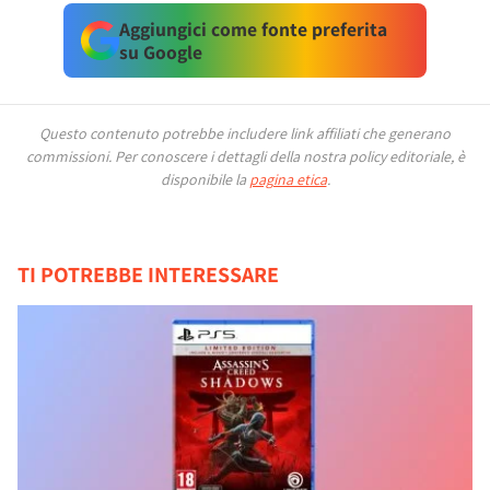
Aggiungici come fonte preferita
su Google
Questo contenuto potrebbe includere link affiliati che generano
commissioni.
Per conoscere i dettagli della nostra policy editoriale, è
disponibile la
pagina etica
.
TI POTREBBE INTERESSARE