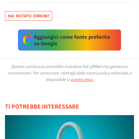
HAI NOTATO ERRORI?
Aggiungici come fonte preferita
su Google
Questo contenuto potrebbe includere link affiliati che generano
commissioni.
Per conoscere i dettagli della nostra policy editoriale, è
disponibile la
pagina etica
.
TI POTREBBE INTERESSARE