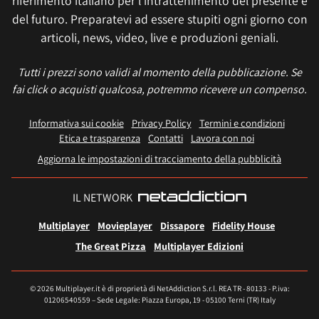
riferimento italiano per l'intrattenimento del presente e
del futuro. Preparatevi ad essere stupiti ogni giorno con
articoli, news, video, live e produzioni geniali.
Tutti i prezzi sono validi al momento della pubblicazione. Se
fai click o acquisti qualcosa, potremmo ricevere un compenso.
Informativa sui cookie
Privacy Policy
Termini e condizioni
Etica e trasparenza
Contatti
Lavora con noi
Aggiorna le impostazioni di tracciamento della pubblicità
IL NETWORK
Multiplayer
Movieplayer
Dissapore
Fidelity House
The Great Pizza
Multiplayer Edizioni
© 2026 Multiplayer.it è di proprietà di NetAddiction S.r.l. REA TR - 80133 - P.iva:
01206540559 – Sede Legale: Piazza Europa, 19 - 05100 Terni (TR) Italy