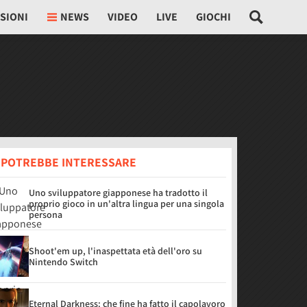
SIONI
NEWS
VIDEO
LIVE
GIOCHI
I POTREBBE INTERESSARE
Uno sviluppatore giapponese ha tradotto il
proprio gioco in un'altra lingua per una singola
persona
Shoot'em up, l'inaspettata età dell'oro su
Nintendo Switch
Eternal Darkness: che fine ha fatto il capolavoro