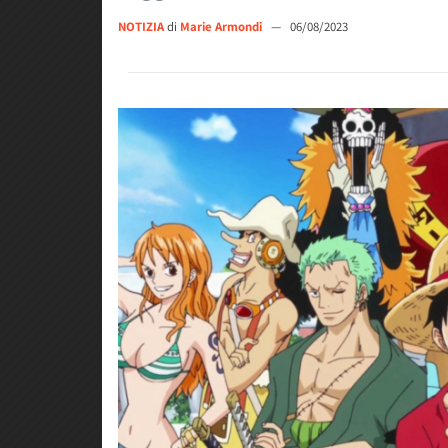
NOTIZIA
di
Marie Armondi
—
06/08/2023