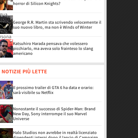
horror di Silicon Knights?
George R.R. Martin sta scrivendo velocemente il
suo nuovo libro, ma non è Winds of Winter
Katsuhiro Harada pensava che volessero
picchiarlo, ma aveva solo frainteso lo slang
americano
 NOTIZIE PIÙ LETTE
Il prossimo trailer di GTA 6 ha data e orario:
sarà visibile su Netflix
Nonostante il successo di Spider-Man: Brand
New Day, Sony interrompe il suo Marvel
Universe
Halo Studios non avrebbe in realtà licenziato
dipendenti interni dopo il lancio di Campaign