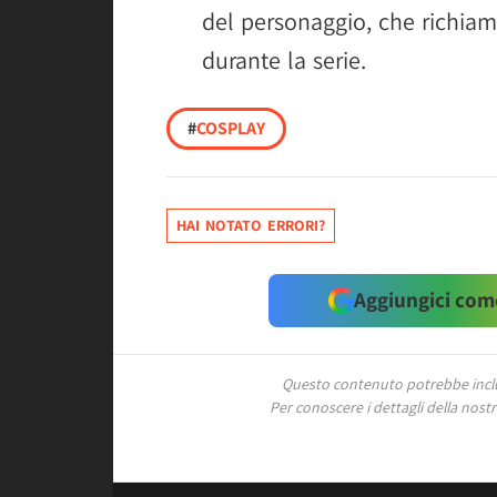
del personaggio, che richiam
durante la serie.
#
COSPLAY
HAI NOTATO ERRORI?
Aggiungici come
Questo contenuto potrebbe includ
Per conoscere i dettagli della nostra