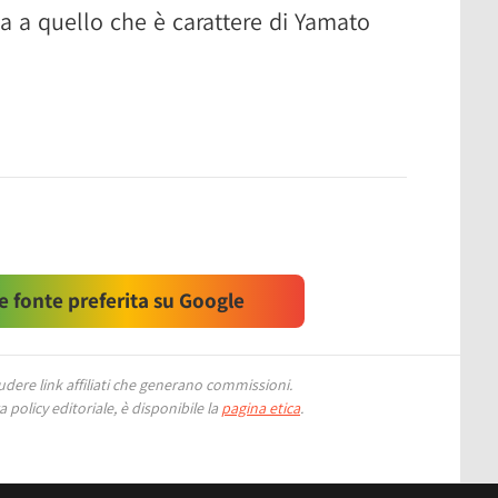
a a quello che è carattere di Yamato
 fonte preferita su Google
ere link affiliati che generano commissioni.
 policy editoriale, è disponibile la
pagina etica
.