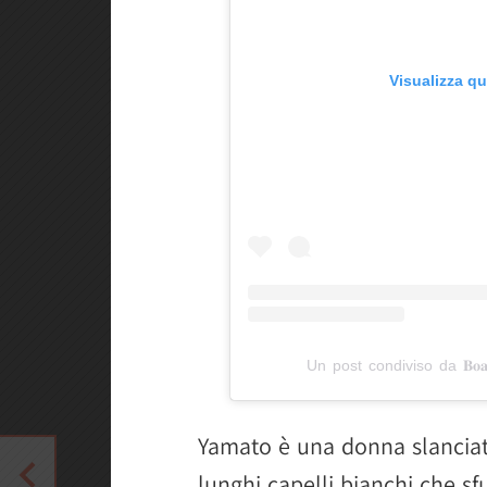
Visualizza q
Un post condiviso da 𝐁𝐨
Yamato è una donna slanciat
lunghi capelli bianchi che s