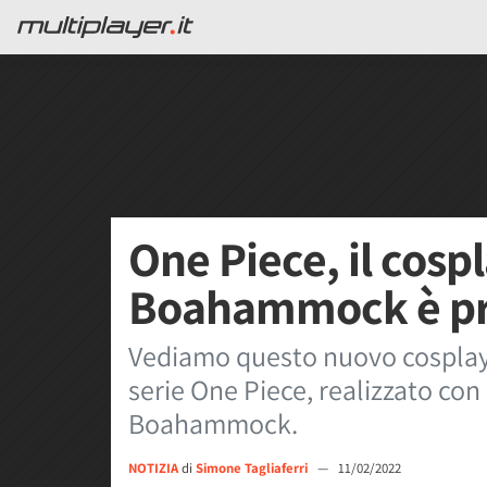
One Piece, il cosp
Boahammock è pro
Vediamo questo nuovo cosplay 
serie One Piece, realizzato con
Boahammock.
NOTIZIA
di
Simone Tagliaferri
—
11/02/2022