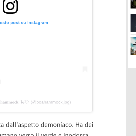
uesto post su Instagram
𝐡𝐚𝐦𝐦𝐨𝐜𝐤 🐍💘 (@boahammock.jpg)
a dall'aspetto demoniaco. Ha dei
fumano verso il verde e inodossa