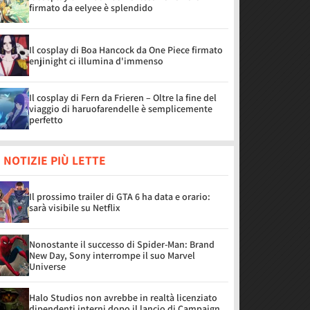
firmato da eelyee è splendido
Il cosplay di Boa Hancock da One Piece firmato
enjinight ci illumina d'immenso
Il cosplay di Fern da Frieren – Oltre la fine del
viaggio di haruofarendelle è semplicemente
perfetto
 NOTIZIE PIÙ LETTE
Il prossimo trailer di GTA 6 ha data e orario:
sarà visibile su Netflix
Nonostante il successo di Spider-Man: Brand
New Day, Sony interrompe il suo Marvel
Universe
Halo Studios non avrebbe in realtà licenziato
dipendenti interni dopo il lancio di Campaign