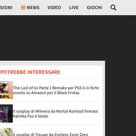
SIONI
NEWS
VIDEO
LIVE
GIOCHI
I POTREBBE INTERESSARE
The Last of Us Parte 1 Remake per PS5 è in forte
sconto su Amazon per il Black Friday
Il cosplay di Mileena da Mortal Kombat firmato
Kalinka Fox è letale
Il cosplay di Yixuan da Zenless Zone Zero