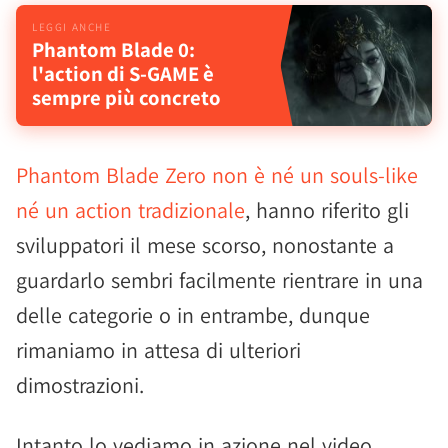
Phantom Blade 0:
l'action di S-GAME è
sempre più concreto
Phantom Blade Zero non è né un souls-like
né un action tradizionale
, hanno riferito gli
sviluppatori il mese scorso, nonostante a
guardarlo sembri facilmente rientrare in una
delle categorie o in entrambe, dunque
rimaniamo in attesa di ulteriori
dimostrazioni.
Intanto lo vediamo in azione nel video