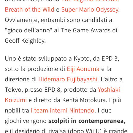
Breath of the Wild
e
Super Mario Odyssey
.
Ovviamente, entrambi sono candidati a
"gioco dell'anno" ai The Game Awards di
Geoff Keighley.
Uno è stato sviluppato a Kyoto, da EPD 3,
sotto la produzione di
Eiji Aonuma
e la
direzione di
Hidemaro Fujibayashi
. L'altro a
Tokyo, presso EPD 8, prodotto da
Yoshiaki
Koizumi
e diretto da Kenta Motokura. I più
nobili tra
i team interni Nintendo
. I due
giochi vengono
scolpiti in contemporanea
,
e il desiderio di rivalsa (dopo Wii U) è grande