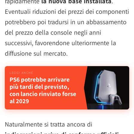
rapidamente
la nuova base installata
.
Eventuali riduzioni dei prezzi dei componenti
potrebbero poi tradursi in un abbassamento
del prezzo della console negli anni
successivi, favorendone ulteriormente la
diffusione sul mercato.
PS6 potrebbe arrivare
più tardi del previsto,
con lancio rinviato forse
al 2029
Naturalmente si tratta ancora di