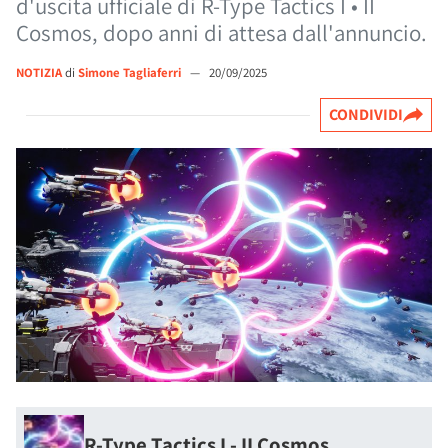
d'uscita ufficiale di R-Type Tactics I • II
Cosmos, dopo anni di attesa dall'annuncio.
NOTIZIA
di
Simone Tagliaferri
—
20/09/2025
CONDIVIDI
R-Type Tactics I - II Cosmos