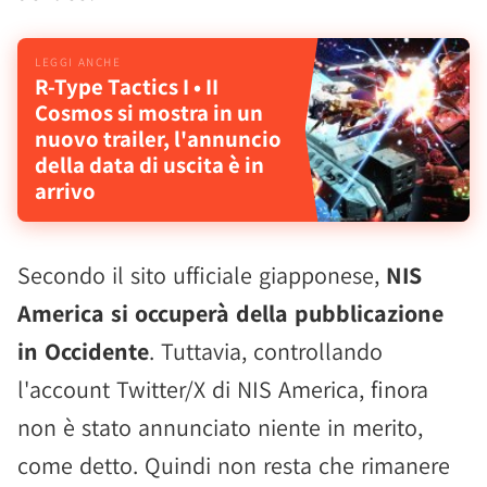
R-Type Tactics I • II
Cosmos si mostra in un
nuovo trailer, l'annuncio
della data di uscita è in
arrivo
Secondo il sito ufficiale giapponese,
NIS
America si occuperà della pubblicazione
in Occidente
. Tuttavia, controllando
l'account Twitter/X di NIS America, finora
non è stato annunciato niente in merito,
come detto. Quindi non resta che rimanere