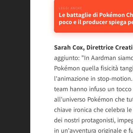
Le battaglie di Pokémon 
poco e il producer spiega p
Sarah Cox, Direttrice Crea
aggiunto: "In Aardman siamo
Pokémon quella fisicità tang
l'animazione in stop-motion. 
team hanno infuso un tocco 
all'universo Pokémon che tu
chiave ironica che celebra le 
dei nostri protagonisti, impe
in un'avventura originale e 