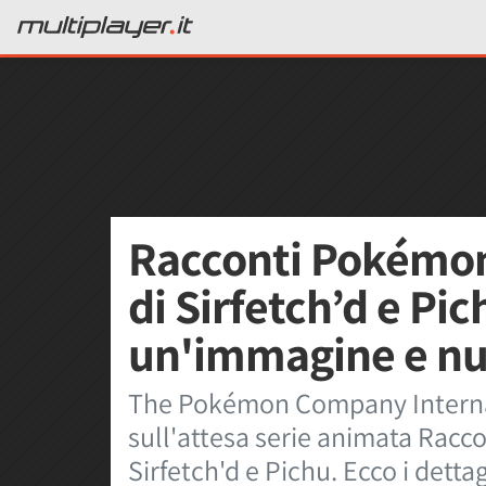
Racconti Pokémon
di Sirfetch’d e Pic
un'immagine e nuo
The Pokémon Company Internat
sull'attesa serie animata Racc
Sirfetch'd e Pichu. Ecco i dettag