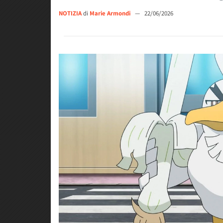
NOTIZIA
di
Marie Armondi
—
22/06/2026