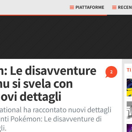
PIATTAFORME
RECEN
: Le disavventure
T
2
hu si svela con
vi dettagli
ional ha raccontato nuovi dettagli
onti Pokémon: Le disavventure di
li.