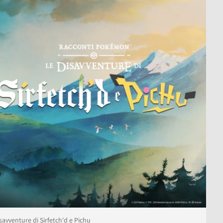
avventure di Sirfetch'd e Pichu