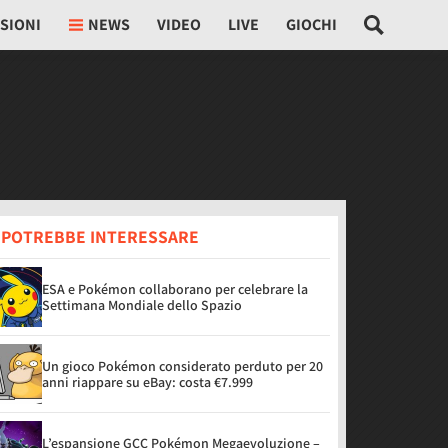
SIONI
NEWS
VIDEO
LIVE
GIOCHI
I POTREBBE INTERESSARE
ESA e Pokémon collaborano per celebrare la
Settimana Mondiale dello Spazio
Un gioco Pokémon considerato perduto per 20
anni riappare su eBay: costa €7.999
L’espansione GCC Pokémon Megaevoluzione –