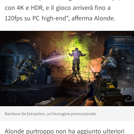
con 4K e HDR, e il gioco arriverà fino a
120fps su PC high-end", afferma Alonde.
Rainbow Six Extraction, un'immagine promozionale
Alonde purtroppo non ha aggiunto ulteriori