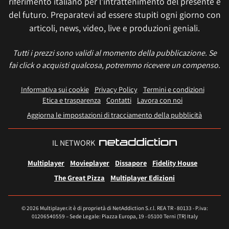
riferimento italiano per l'intrattenimento del presente e
del futuro. Preparatevi ad essere stupiti ogni giorno con
articoli, news, video, live e produzioni geniali.
Tutti i prezzi sono validi al momento della pubblicazione. Se
fai click o acquisti qualcosa, potremmo ricevere un compenso.
Informativa sui cookie
Privacy Policy
Termini e condizioni
Etica e trasparenza
Contatti
Lavora con noi
Aggiorna le impostazioni di tracciamento della pubblicità
IL NETWORK
Multiplayer
Movieplayer
Dissapore
Fidelity House
The Great Pizza
Multiplayer Edizioni
© 2026 Multiplayer.it è di proprietà di NetAddiction S.r.l. REA TR - 80133 - P.iva:
01206540559 – Sede Legale: Piazza Europa, 19 - 05100 Terni (TR) Italy