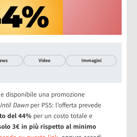
ews
Video
Immagini
 e disponibile una promozione
Until Dawn
per PS5: l'offerta prevede
ato del 44%
per un costo totale e
solo 3€ in più rispetto al minimo
ccando su questo link
, oppure accedi