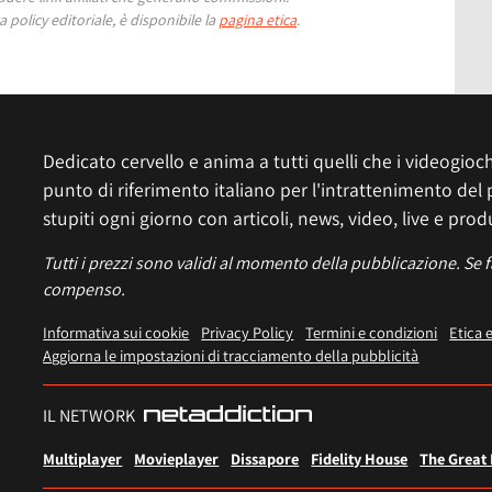
 policy editoriale, è disponibile la
pagina etica
.
Dedicato cervello e anima a tutti quelli che i videogiochi
punto di riferimento italiano per l'intrattenimento del 
stupiti ogni giorno con articoli, news, video, live e prod
Tutti i prezzi sono validi al momento della pubblicazione. Se 
compenso.
Informativa sui cookie
Privacy Policy
Termini e condizioni
Etica 
Aggiorna le impostazioni di tracciamento della pubblicità
IL NETWORK
Multiplayer
Movieplayer
Dissapore
Fidelity House
The Great