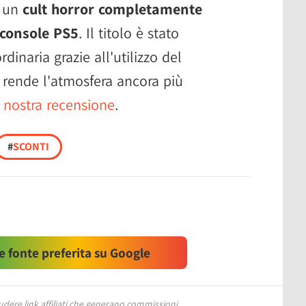
a un
cult horror completamente
 console PS5
. Il titolo è stato
dinaria grazie all'utilizzo del
 rende l'atmosfera ancora più
 nostra recensione
.
#
SCONTI
 fonte preferita su Google
ere link affiliati che generano commissioni.