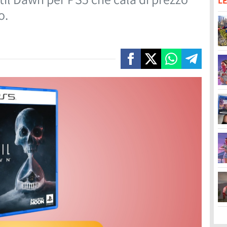
LE
o.