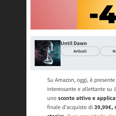
Until Dawn
Articoli
N
Su Amazon, oggi, è presente
interessante e allettante su
uno
sconto attivo e applic
finale d'acquisto di
39,99€, 
storico
.
Puoi acquistarlo cli