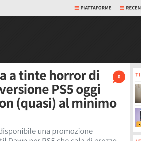
PIATTAFORME
RECEN
a a tinte horror di
T
0
 versione PS5 oggi
on (quasi) al minimo
 disponibile una promozione
til Dawn per PS5 che cala di prezzo