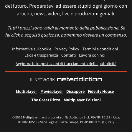
del futuro. Preparatevi ad essere stupiti ogni giorno con
articoli, news, video, live e produzioni geniali.
Tutti i prezzi sono validi al momento della pubblicazione. Se
fai click o acquisti qualcosa, potremmo ricevere un compenso.
Informativa sui cookie
Privacy Policy
Termini e condizioni
Etica e trasparenza
Contatti
Lavora con noi
Aggiorna le impostazioni di tracciamento della pubblicità
IL NETWORK
Multiplayer
Movieplayer
Dissapore
Fidelity House
The Great Pizza
Multiplayer Edizioni
© 2026 Multiplayer.it è di proprietà di NetAddiction S.r.l. REA TR - 80133 - P.iva:
01206540559 – Sede Legale: Piazza Europa, 19 - 05100 Terni (TR) Italy