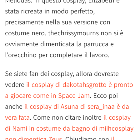
Meliodas. In questo cosplay, Elizabeth è
stata ricreata in modo perfetto,
precisamente nella sua versione con
costume nero. thechrissymourns non si è
ovviamente dimenticata la parrucca e
l'orecchino per completare il lavoro.
Se siete fan dei cosplay, allora dovreste
vedere
il cosplay di dakotahsgrotto è pronto
a giocare come in Space Jam
. Ecco poi
anche
il cosplay di Asuna di sera_inaa è da
vera fata
. Come non citare inoltre
il cosplay
di Nami in costume da bagno di miihcosplay
non dimentica Zeus
. Chiudiamo con
il