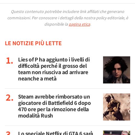
Questo contenuto potrebbe includere link affiliati che generano
commissioni.
Per conoscere i dettagli della nostra policy editoriale, è
disponibile la
pagina etica
.
LE NOTIZIE PIÙ LETTE
Lies of P ha aggiunto i livelli di
difficoltà perché il grosso del
team non riusciva ad arrivare
neanche a metà
Steam avrebbe rimborsato un
giocatore di Battlefield 6 dopo
470 ore per la rimozione della
modalità Rush
Lo speciale Netflix di GTA 6 sarà