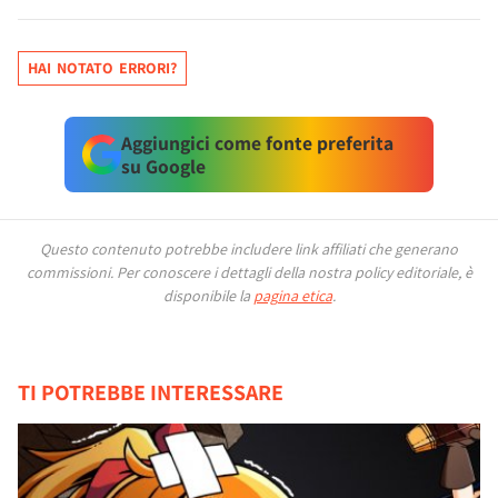
HAI NOTATO ERRORI?
Aggiungici come fonte preferita
su Google
Questo contenuto potrebbe includere link affiliati che generano
commissioni.
Per conoscere i dettagli della nostra policy editoriale, è
disponibile la
pagina etica
.
TI POTREBBE INTERESSARE