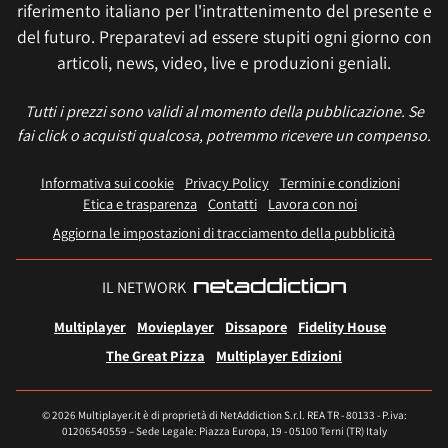
riferimento italiano per l'intrattenimento del presente e
del futuro. Preparatevi ad essere stupiti ogni giorno con
articoli, news, video, live e produzioni geniali.
Tutti i prezzi sono validi al momento della pubblicazione. Se
fai click o acquisti qualcosa, potremmo ricevere un compenso.
Informativa sui cookie
Privacy Policy
Termini e condizioni
Etica e trasparenza
Contatti
Lavora con noi
Aggiorna le impostazioni di tracciamento della pubblicità
IL NETWORK
Multiplayer
Movieplayer
Dissapore
Fidelity House
The Great Pizza
Multiplayer Edizioni
© 2026 Multiplayer.it è di proprietà di NetAddiction S.r.l. REA TR - 80133 - P.iva:
01206540559 – Sede Legale: Piazza Europa, 19 - 05100 Terni (TR) Italy