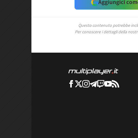
Aggiungici come
Questo contenuto potrebbe includ
Per conoscere i dettagli della nostra