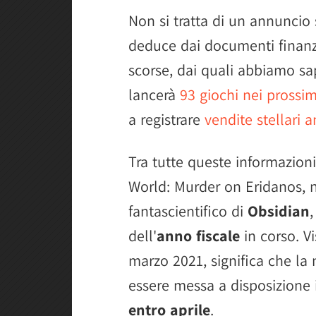
Non si tratta di un annuncio 
deduce dai documenti finanzi
scorse, dai quali abbiamo sap
lancerà
93 giochi nei prossi
a registrare
vendite stellari 
Tra tutte queste informazio
World: Murder on Eridanos, 
fantascientifico di
Obsidian
,
dell'
anno fiscale
in corso. V
marzo 2021, significa che la
essere messa a disposizione 
entro aprile
.