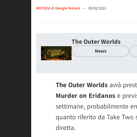
NOTIZIA
di
Giorgio Melani
—
09/02/2021
The Outer Worlds
News
The Outer Worlds
avrà pres
Murder on Eridanos
e previ
settimane, probabilmente ent
quanto riferito da Take Two
diretta.