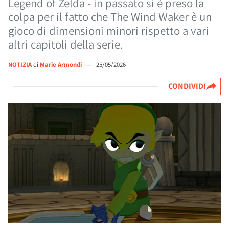
Legend of Zelda - in passato si è preso la
colpa per il fatto che The Wind Waker è un
gioco di dimensioni minori rispetto a vari
altri capitoli della serie.
NOTIZIA
di
Marie Armondi
—
25/05/2026
CONDIVIDI