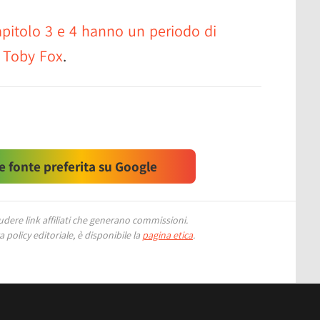
pitolo 3 e 4 hanno un periodo di
a Toby Fox
.
 fonte preferita su Google
ere link affiliati che generano commissioni.
 policy editoriale, è disponibile la
pagina etica
.