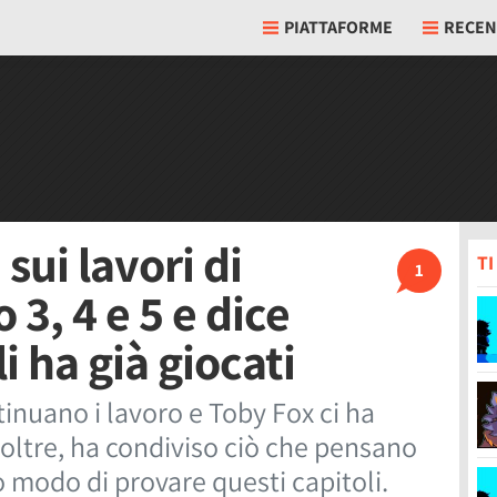
PIATTAFORME
RECEN
sui lavori di
T
1
 3, 4 e 5 e dice
i ha già giocati
tinuano i lavoro e Toby Fox ci ha
Inoltre, ha condiviso ciò che pensano
 modo di provare questi capitoli.