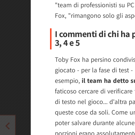
"team di professionisti su PC
Fox, "rimangono solo gli aspe
I commenti di chi ha
3, 4 e 5
Toby Fox ha persino condivis
giocato - per la fase di test -
esempio,
il team ha detto s
faticoso cercare di verificare t
di testo nel gioco... d'altra p
queste cose da soli. Come un
poter salvare durante alcune 
porzioni erano assolutamente