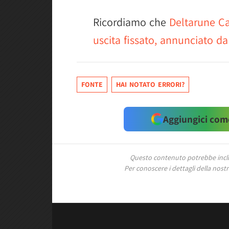
Ricordiamo che
Deltarune Ca
uscita fissato, annunciato d
FONTE
HAI NOTATO ERRORI?
Aggiungici come
Questo contenuto potrebbe includ
Per conoscere i dettagli della nostra