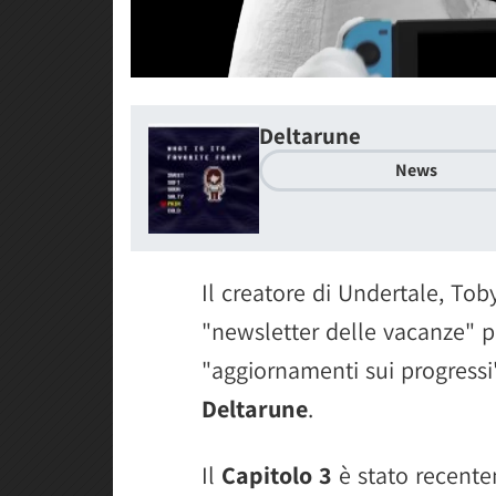
Deltarune
News
Il creatore di Undertale, Tob
"newsletter delle vacanze" p
"aggiornamenti sui progressi"
Deltarune
.
Il
Capitolo 3
è stato recent