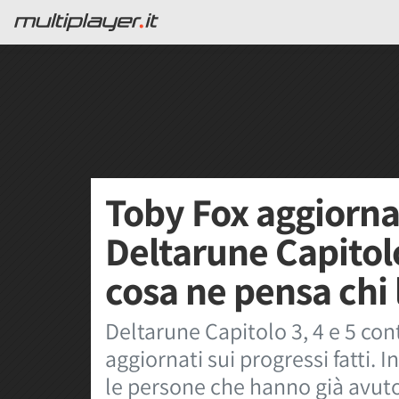
Toby Fox aggiorna 
Deltarune Capitolo
cosa ne pensa chi l
Deltarune Capitolo 3, 4 e 5 con
aggiornati sui progressi fatti. 
le persone che hanno già avuto