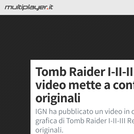
Tomb Raider I-II-I
video mette a con
originali
IGN ha pubblicato un video in c
grafica di Tomb Raider I-II-III
originali.