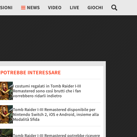
SIONI
NEWS
VIDEO
LIVE
GIOCHI
I POTREBBE INTERESSARE
I costumi regalati in Tomb Raider I-III
Remastered sono così brutti che i fan
vorrebbero ridarli indietro
Tomb Raider I-III Remastered disponibile per
Nintendo Switch 2, iOS e Android, insieme alla
Modalità Sfida
Tomb Raider I-III Remastered potrebbe ricevere