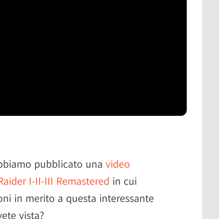
 abbiamo pubblicato una
video
ider I-II-III Remastered
in cui
oni in merito a questa interessante
vete vista?