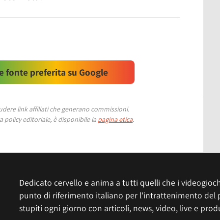
 fonte preferita su Google
ere link affiliati che generano commissioni.
 policy editoriale, è disponibile la
pagina etica
.
Dedicato cervello e anima a tutti quelli che i videogiochi
punto di riferimento italiano per l'intrattenimento del 
stupiti ogni giorno con articoli, news, video, live e prod