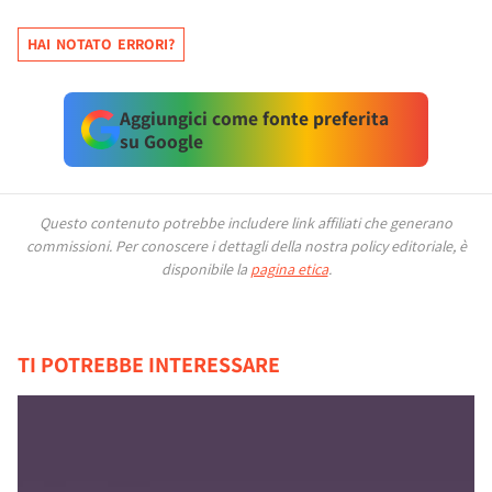
HAI NOTATO ERRORI?
Aggiungici come fonte preferita
su Google
Questo contenuto potrebbe includere link affiliati che generano
commissioni.
Per conoscere i dettagli della nostra policy editoriale, è
disponibile la
pagina etica
.
TI POTREBBE INTERESSARE