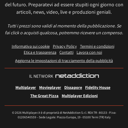
del futuro. Preparatevi ad essere stupiti ogni giorno con
articoli, news, video, live e produzioni geniali.
Tutti i prezzi sono validi al momento della pubblicazione. Se
fai click o acquisti qualcosa, potremmo ricevere un compenso.
Informativa sui cookie
Privacy Policy
Termini e condizioni
Etica e trasparenza
Contatti
Lavora con noi
Aggiorna le impostazioni di tracciamento della pubblicità
IL NETWORK
Multiplayer
Movieplayer
Dissapore
Fidelity House
The Great Pizza
Multiplayer Edizioni
© 2026 Multiplayer.it è di proprietà di NetAddiction S.r.l. REA TR - 80133 - P.iva:
01206540559 – Sede Legale: Piazza Europa, 19 - 05100 Terni (TR) Italy