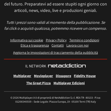
del futuro. Preparatevi ad essere stupiti ogni giorno con
articoli, news, video, live e produzioni geniali.
Tutti i prezzi sono validi al momento della pubblicazione. Se
fai click o acquisti qualcosa, potremmo ricevere un compenso.
Informativa sui cookie
Privacy Policy
Termini e condizioni
Etica e trasparenza
Contatti
Lavora con noi
Aggiorna le impostazioni di tracciamento della pubblicità
IL NETWORK
Multiplayer
Movieplayer
Dissapore
Fidelity House
The Great Pizza
Multiplayer Edizioni
© 2026 Multiplayer.it è di proprietà di NetAddiction S.r.l. REA TR - 80133 - P.iva:
01206540559 – Sede Legale: Piazza Europa, 19 - 05100 Terni (TR) Italy