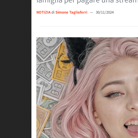
NOTIZIA
di
Simone Tagliaferri
—
30/11/2024