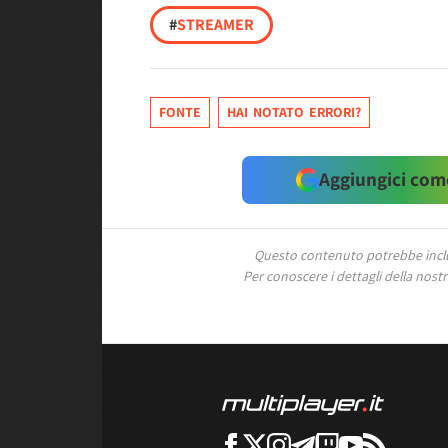
#
STREAMER
FONTE
HAI NOTATO ERRORI?
Aggiungici come
Questo contenuto potrebbe includ
Per conoscere i dettagli della nostra