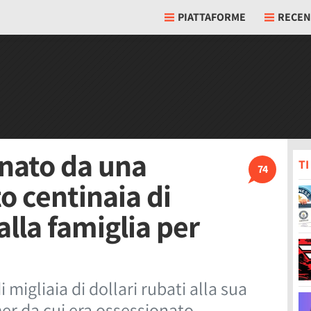
PIATTAFORME
RECEN
nato da una
T
74
o centinaia di
 alla famiglia per
migliaia di dollari rubati alla sua
er da cui era ossessionato.