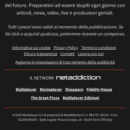
del futuro. Preparatevi ad essere stupiti ogni giorno con
articoli, news, video, live e produzioni geniali.
Tutti i prezzi sono validi al momento della pubblicazione. Se
fai click o acquisti qualcosa, potremmo ricevere un compenso.
Informativa sui cookie
Privacy Policy
Termini e condizioni
Etica e trasparenza
Contatti
Lavora con noi
Aggiorna le impostazioni di tracciamento della pubblicità
IL NETWORK
Multiplayer
Movieplayer
Dissapore
Fidelity House
The Great Pizza
Multiplayer Edizioni
© 2026 Multiplayer.it è di proprietà di NetAddiction S.r.l. REA TR - 80133 - P.iva:
01206540559 – Sede Legale: Piazza Europa, 19 - 05100 Terni (TR) Italy