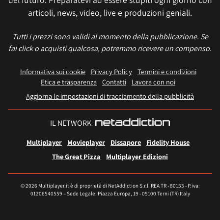
articoli, news, video, live e produzioni geniali.
Tutti i prezzi sono validi al momento della pubblicazione. Se
fai click o acquisti qualcosa, potremmo ricevere un compenso.
Informativa sui cookie
Privacy Policy
Termini e condizioni
Etica e trasparenza
Contatti
Lavora con noi
Aggiorna le impostazioni di tracciamento della pubblicità
IL NETWORK
Multiplayer
Movieplayer
Dissapore
Fidelity House
The Great Pizza
Multiplayer Edizioni
© 2026 Multiplayer.it è di proprietà di NetAddiction S.r.l. REA TR - 80133 - P.iva:
01206540559 – Sede Legale: Piazza Europa, 19 - 05100 Terni (TR) Italy