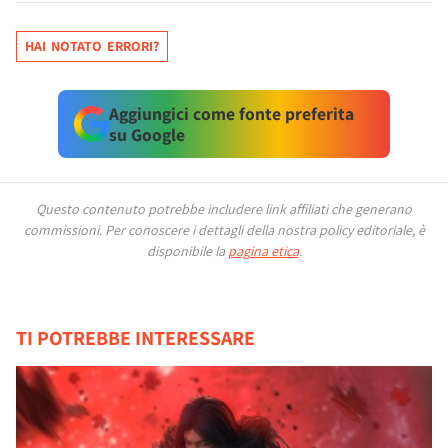
HAI NOTATO ERRORI?
Aggiungici come fonte preferita
su Google
Questo contenuto potrebbe includere link affiliati che generano
commissioni.
Per conoscere i dettagli della nostra policy editoriale, è
disponibile la
pagina etica
.
TI POTREBBE INTERESSARE