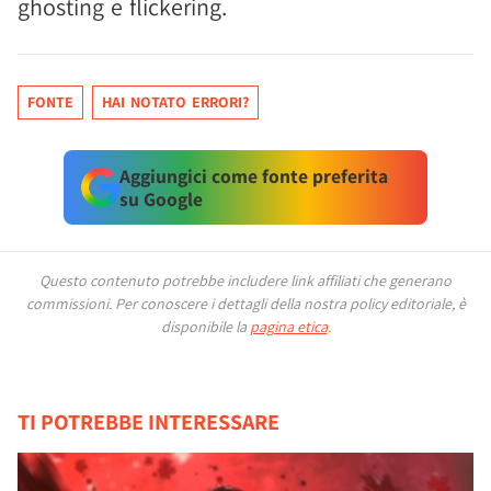
ghosting e flickering.
FONTE
HAI NOTATO ERRORI?
Aggiungici come fonte preferita
su Google
Questo contenuto potrebbe includere link affiliati che generano
commissioni.
Per conoscere i dettagli della nostra policy editoriale, è
disponibile la
pagina etica
.
TI POTREBBE INTERESSARE