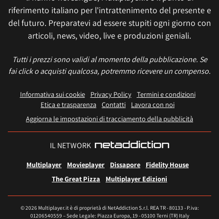
riferimento italiano per l'intrattenimento del presente e
del futuro. Preparatevi ad essere stupiti ogni giorno con
articoli, news, video, live e produzioni geniali.
Tutti i prezzi sono validi al momento della pubblicazione. Se
fai click o acquisti qualcosa, potremmo ricevere un compenso.
Informativa sui cookie
Privacy Policy
Termini e condizioni
Etica e trasparenza
Contatti
Lavora con noi
Aggiorna le impostazioni di tracciamento della pubblicità
IL NETWORK
Multiplayer
Movieplayer
Dissapore
Fidelity House
The Great Pizza
Multiplayer Edizioni
© 2026 Multiplayer.it è di proprietà di NetAddiction S.r.l. REA TR - 80133 - P.iva:
01206540559 – Sede Legale: Piazza Europa, 19 - 05100 Terni (TR) Italy