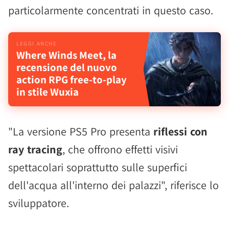
particolarmente concentrati in questo caso.
Where Winds Meet, la
recensione del nuovo
action RPG free-to-play
in stile Wuxia
"La versione PS5 Pro presenta
riflessi con
ray tracing
, che offrono effetti visivi
spettacolari soprattutto sulle superfici
dell'acqua all'interno dei palazzi", riferisce lo
sviluppatore.