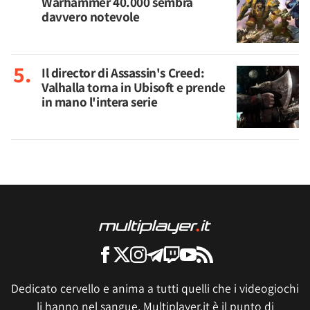
Warhammer 40.000 sembra
davvero notevole
Il director di Assassin's Creed:
Valhalla torna in Ubisoft e prende
in mano l'intera serie
Dedicato cervello e anima a tutti quelli che i videogiochi
li hanno nel sangue, Multiplayer.it è il punto di