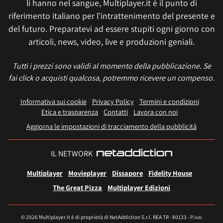
li hanno nel sangue, Multiplayer.it è il punto di
riferimento italiano per l'intrattenimento del presente e
del futuro. Preparatevi ad essere stupiti ogni giorno con
articoli, news, video, live e produzioni geniali.
Tutti i prezzi sono validi al momento della pubblicazione. Se
fai click o acquisti qualcosa, potremmo ricevere un compenso.
Informativa sui cookie
Privacy Policy
Termini e condizioni
Etica e trasparenza
Contatti
Lavora con noi
Aggiorna le impostazioni di tracciamento della pubblicità
IL NETWORK
Multiplayer
Movieplayer
Dissapore
Fidelity House
The Great Pizza
Multiplayer Edizioni
© 2026 Multiplayer.it è di proprietà di NetAddiction S.r.l. REA TR - 80133 - P.iva: