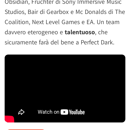
Obsidian, Fruchter di Sony Immersive Music
Studios, Bair di Gearbox e Mc Donalds di The
Coalition, Next Level Games e EA. Un team
davvero eterogeneo e
talentuoso
, che
sicuramente farà del bene a Perfect Dark.