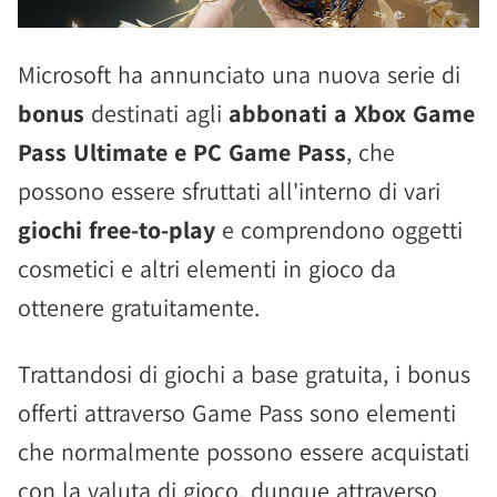
Microsoft ha annunciato una nuova serie di
bonus
destinati agli
abbonati a Xbox Game
Pass Ultimate e PC Game Pass
, che
possono essere sfruttati all'interno di vari
giochi free-to-play
e comprendono oggetti
cosmetici e altri elementi in gioco da
ottenere gratuitamente.
Trattandosi di giochi a base gratuita, i bonus
offerti attraverso Game Pass sono elementi
che normalmente possono essere acquistati
con la valuta di gioco, dunque attraverso