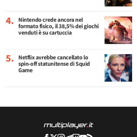
Nintendo crede ancora nel
formato fisico, il 38,5% dei giochi
venduti è su cartuccia
Netflix avrebbe cancellato lo
spin-off statunitense di Squid
Game