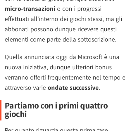
micro-transazioni
o con i progressi
effettuati all'interno dei giochi stessi, ma gli
abbonati possono dunque ricevere questi
elementi come parte della sottoscrizione.
Quella annunciata oggi da Microsoft è una
nuova iniziativa, dunque ulteriori bonus
verranno offerti frequentemente nel tempo e
attraverso varie
ondate successive
.
Partiamo con i primi quattro
giochi
Per quanto riguarda questa prima fase