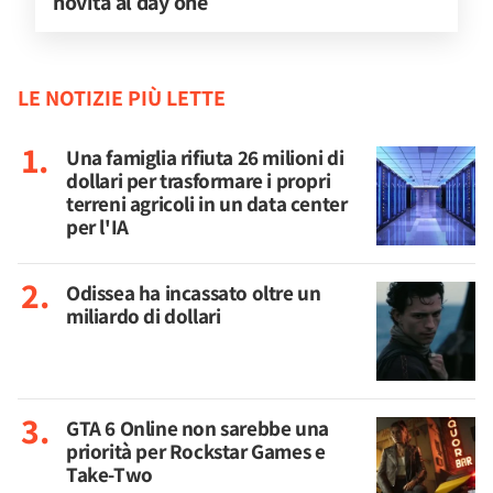
novità al day one
LE NOTIZIE PIÙ LETTE
Una famiglia rifiuta 26 milioni di
dollari per trasformare i propri
terreni agricoli in un data center
per l'IA
Odissea ha incassato oltre un
miliardo di dollari
GTA 6 Online non sarebbe una
priorità per Rockstar Games e
Take-Two