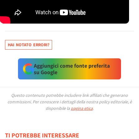
HAI NOTATO ERRORI?
Aggiungici come fonte preferita
su Google
Questo contenuto potrebbe includere link affiliati che generano
commissioni.
Per conoscere i dettagli della nostra policy editoriale, è
disponibile la
pagina etica
.
TI POTREBBE INTERESSARE