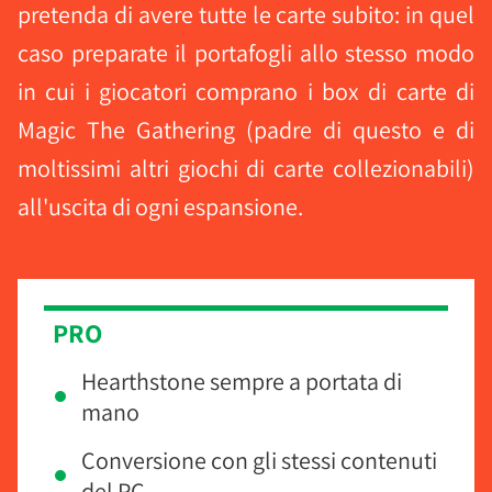
pretenda di avere tutte le carte subito: in quel
caso preparate il portafogli allo stesso modo
in cui i giocatori comprano i box di carte di
Magic The Gathering (padre di questo e di
moltissimi altri giochi di carte collezionabili)
all'uscita di ogni espansione.
PRO
Hearthstone sempre a portata di
mano
Conversione con gli stessi contenuti
del PC