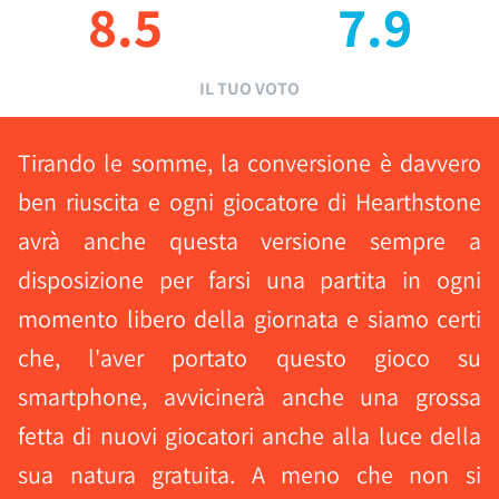
8.5
7.9
IL TUO VOTO
Tirando le somme, la conversione è davvero
ben riuscita e ogni giocatore di Hearthstone
avrà anche questa versione sempre a
disposizione per farsi una partita in ogni
momento libero della giornata e siamo certi
che, l'aver portato questo gioco su
smartphone, avvicinerà anche una grossa
fetta di nuovi giocatori anche alla luce della
sua natura gratuita. A meno che non si