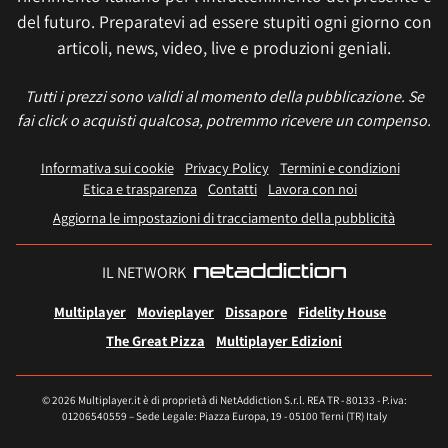
del futuro. Preparatevi ad essere stupiti ogni giorno con
articoli, news, video, live e produzioni geniali.
Tutti i prezzi sono validi al momento della pubblicazione. Se
fai click o acquisti qualcosa, potremmo ricevere un compenso.
Informativa sui cookie
Privacy Policy
Termini e condizioni
Etica e trasparenza
Contatti
Lavora con noi
Aggiorna le impostazioni di tracciamento della pubblicità
IL NETWORK
Multiplayer
Movieplayer
Dissapore
Fidelity House
The Great Pizza
Multiplayer Edizioni
© 2026 Multiplayer.it è di proprietà di NetAddiction S.r.l. REA TR - 80133 - P.iva:
01206540559 – Sede Legale: Piazza Europa, 19 - 05100 Terni (TR) Italy