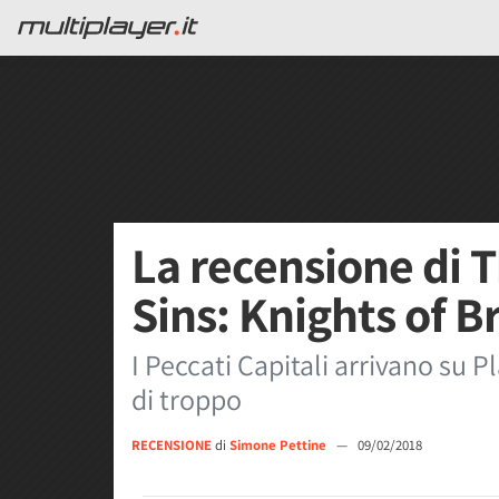
La recensione di 
Sins: Knights of B
I Peccati Capitali arrivano su 
di troppo
RECENSIONE
di
Simone Pettine
—
09/02/2018