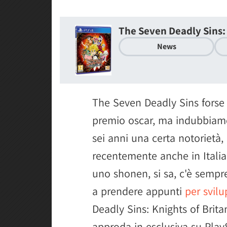
The Seven Deadly Sins: 
News
The Seven Deadly Sins forse 
premio oscar, ma indubbiamen
sei anni una certa notorietà
recentemente anche in Italia
uno shonen, si sa, c'è semp
a prendere appunti
per svil
Deadly Sins: Knights of Britan
approda in esclusiva su PlayS