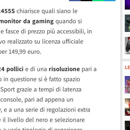
2455S
chiarisce quali siano le
monitor da gaming
quando si
 fasce di prezzo più accessibili, in
o realizzato su licenza ufficiale
per 149,99 euro.
LE
24 pollici
e di una
risoluzione
pari a
 in questione si è fatto spazio
 eSport grazie a tempi di latenza
 console, pari ad appena un
, e a una serie di regolazioni extra
l livello del nero e selezionare
 a varie tipologie di esperienza.