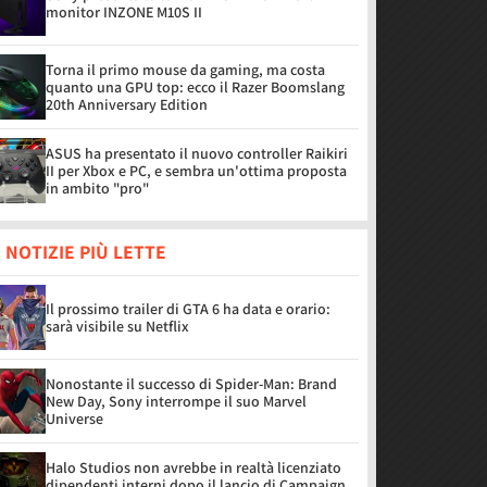
monitor INZONE M10S II
Torna il primo mouse da gaming, ma costa
quanto una GPU top: ecco il Razer Boomslang
20th Anniversary Edition
ASUS ha presentato il nuovo controller Raikiri
II per Xbox e PC, e sembra un'ottima proposta
in ambito "pro"
 NOTIZIE PIÙ LETTE
Il prossimo trailer di GTA 6 ha data e orario:
sarà visibile su Netflix
Nonostante il successo di Spider-Man: Brand
New Day, Sony interrompe il suo Marvel
Universe
Halo Studios non avrebbe in realtà licenziato
dipendenti interni dopo il lancio di Campaign