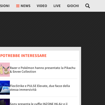
SIONI
NEWS
VIDEO
LIVE
GIOCHI
I POTREBBE INTERESSARE
Razer e Pokémon hanno presentato la Pikachu
& Eevee Collection
FlexStrike e PULSE Elevate, due facce della
stessa immersività
Sony presenta le cuffie INZONE H6 Air e il