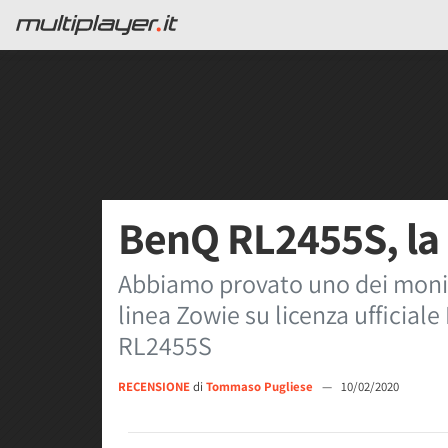
BenQ RL2455S, la
Abbiamo provato uno dei monito
linea Zowie su licenza ufficiale
RL2455S
RECENSIONE
di
Tommaso Pugliese
—
10/02/2020