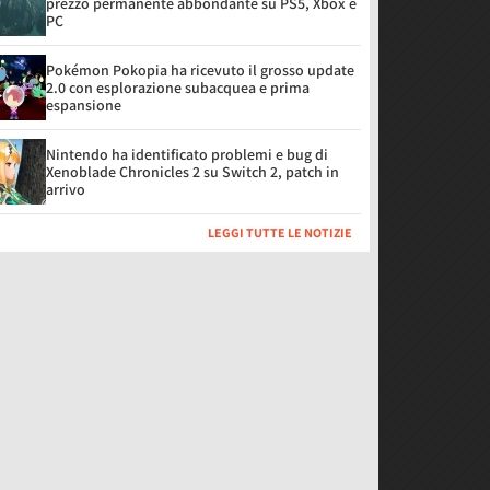
prezzo permanente abbondante su PS5, Xbox e
PC
Pokémon Pokopia ha ricevuto il grosso update
2.0 con esplorazione subacquea e prima
espansione
Nintendo ha identificato problemi e bug di
Xenoblade Chronicles 2 su Switch 2, patch in
arrivo
LEGGI TUTTE LE NOTIZIE