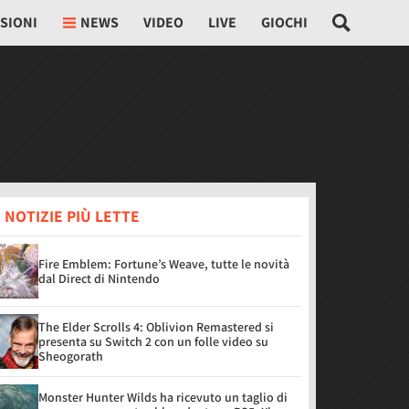
SIONI
NEWS
VIDEO
LIVE
GIOCHI
 NOTIZIE PIÙ LETTE
Fire Emblem: Fortune’s Weave, tutte le novità
dal Direct di Nintendo
The Elder Scrolls 4: Oblivion Remastered si
presenta su Switch 2 con un folle video su
Sheogorath
Monster Hunter Wilds ha ricevuto un taglio di