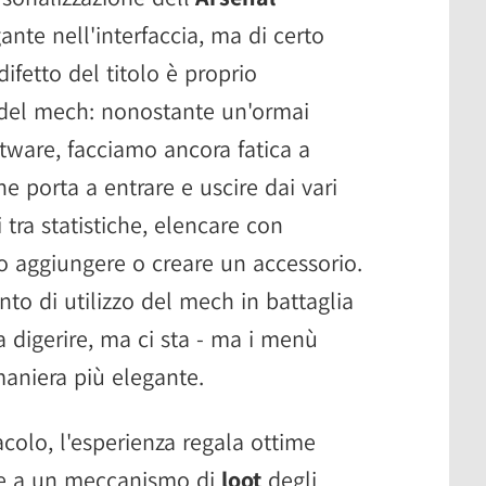
nte nell'interfaccia, ma di certo
ifetto del titolo è proprio
 del mech: nonostante un'ormai
ftware, facciamo ancora fatica a
he porta a entrare e uscire dai vari
i tra statistiche, elencare con
 o aggiungere o creare un accessorio.
to di utilizzo del mech in battaglia
 digerire, ma ci sta - ma i menù
maniera più elegante.
colo, l'esperienza regala ottime
zie a un meccanismo di
loot
degli