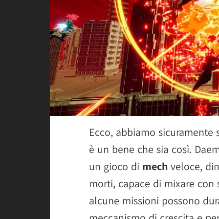
Ecco, abbiamo sicuramente si
è un bene che sia così. Dae
un gioco di
mech
veloce, di
morti, capace di mixare con 
alcune missioni possono dur
meccanismo di crescita e per