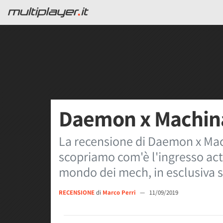
Daemon x Machina
La recensione di Daemon x Mac
scopriamo com'è l'ingresso act
mondo dei mech, in esclusiva 
RECENSIONE
di
Marco Perri
—
11/09/2019