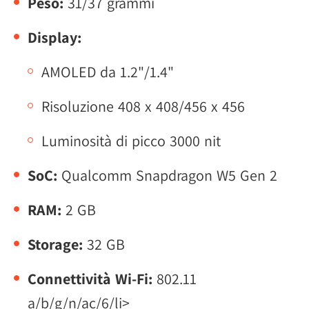
Peso:
31/37 grammi
Display:
AMOLED da 1.2"/1.4"
Risoluzione 408 x 408/456 x 456
Luminosità di picco 3000 nit
SoC:
Qualcomm Snapdragon W5 Gen 2
RAM:
2 GB
Storage:
32 GB
Connettività Wi-Fi:
802.11
a/b/g/n/ac/6/li>