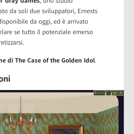
or Gray Games
, uno studio
o da soli due sviluppatori, Ernests
disponibile da oggi, ed è arrivato
lare se tutto il potenziale emerso
etizzarsi.
ne di The Case of the Golden Idol
.
ioni