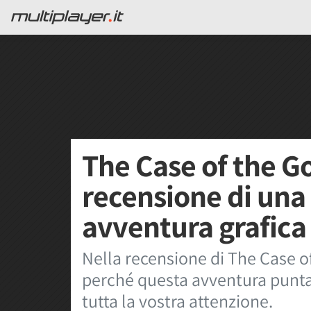
The Case of the Go
recensione di una
avventura grafica 
Nella recensione di The Case of
perché questa avventura punta e
tutta la vostra attenzione.