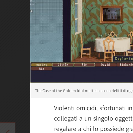
The Case of the Golden Idol mette in scena delitti di ogn
Violenti omicidi, sfortunati in
collegati a un singolo ogget
regalare a chi lo possiede g