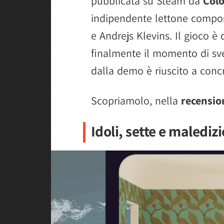
pubblicata su Steam da
Col
indipendente lettone compost
e Andrejs Klevins. Il gioco è 
finalmente il momento di sve
dalla demo è riuscito a concr
Scopriamolo, nella
recensio
Idoli, sette e malediz