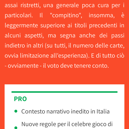
assai ristretti, una generale poca cura per i
particolari. Il "compitino", insomma, è
leggermente superiore ai titoli precedenti in
alcuni aspetti, ma segna anche dei passi
indietro in altri (su tutti, il numero delle carte,
ovvia limitazione all'esperienza). E di tutto ciò
- ovviamente - il voto deve tenere conto.
PRO
Contesto narrativo inedito in Italia
Nuove regole per il celebre gioco di