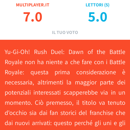
MULTIPLAYER.IT
LETTORI (
5
)
7.0
5.0
IL TUO VOTO
Yu-Gi-Oh! Rush Duel: Dawn of the Battle
Royale non ha niente a che fare con i Battle
Royale: questa prima considerazione è
necessaria, altrimenti la maggior parte dei
potenziali interessati scapperebbe via in un
momento. Ciò premesso, il titolo va tenuto
d'occhio sia dai fan storici del franchise che
dai nuovi arrivati: questo perché gli uni e gli