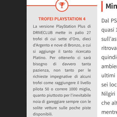
Min
TROFEI PLAYSTATION 4
Dal P
La versione PlayStation Plus di
quasi 
DRIVECLUB mette in palio 27
sull'a
trofei di cui sette d'Oro, dieci
d'Argento e nove di Bronzo, a cui
ritro
si aggiunge il tanto ricercato
quindi
Platino. Per ottenerlo ci sarà
bisogno di davvero tanta
ambien
pazienza, non tanto per le
ultimi
richieste impegnative di alcuni
trofei come raggiungere il livello
sei lo
pilota 50 o correre 1000 miglia,
Nilgir
quanto piuttosto per l'inevitabile
noia di gareggiare sempre con le
che alt
solite vetture sulle poche piste
mentre
disponibili.