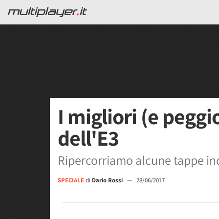
I migliori (e pegg
dell'E3
Ripercorriamo alcune tappe ind
SPECIALE
di
Dario Rossi
—
28/06/2017