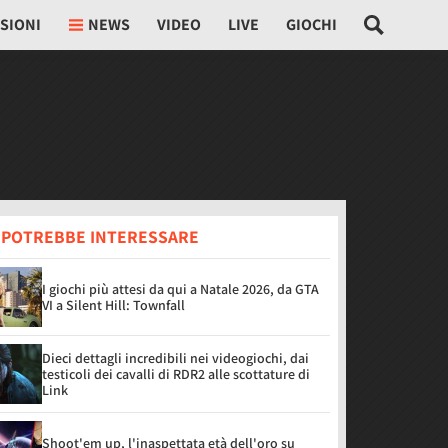
SIONI
NEWS
VIDEO
LIVE
GIOCHI
I POTREBBE INTERESSARE
I giochi più attesi da qui a Natale 2026, da GTA
VI a Silent Hill: Townfall
Dieci dettagli incredibili nei videogiochi, dai
testicoli dei cavalli di RDR2 alle scottature di
Link
Shoot'em up, l'inaspettata età dell'oro su