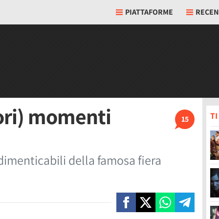
PIATTAFORME
RECEN
iori) momenti
T
15
imenticabili della famosa fiera