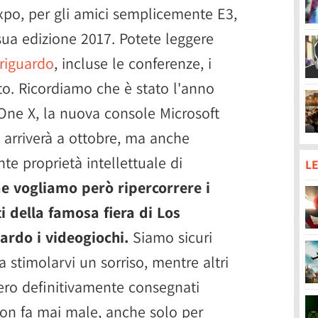
xpo, per gli amici semplicemente E3,
sua edizione 2017. Potete leggere
 riguardo
, incluse le conferenze, i
to. Ricordiamo che è stato l'anno
One X, la nuova console Microsoft
 arriverà a ottobre, ma anche
te proprietà intellettuale di
LE
e vogliamo però ripercorrere i
 della famosa fiera di Los
ardo i videogiochi.
Siamo sicuri
a stimolarvi un sorriso, mentre altri
ero definitivamente consegnati
 non fa mai male, anche solo per