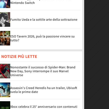
Nintendo Switch
Fumito Ueda e la sottile arte della sottrazione
ESO Tavern 2026, può la passione vincere su
tutto?
 NOTIZIE PIÙ LETTE
Nonostante il successo di Spider-Man: Brand
New Day, Sony interrompe il suo Marvel
Universe
Assassin's Creed Heredis ha un trailer, Ubisoft
svela le prime date
Xbox celebra il 25° anniversario con contenuti