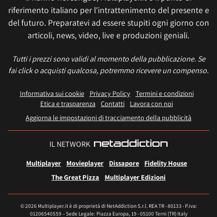
riferimento italiano per l'intrattenimento del presente e
del futuro. Preparatevi ad essere stupiti ogni giorno con
articoli, news, video, live e produzioni geniali.
Tutti i prezzi sono validi al momento della pubblicazione. Se
fai click o acquisti qualcosa, potremmo ricevere un compenso.
Informativa sui cookie
Privacy Policy
Termini e condizioni
Etica e trasparenza
Contatti
Lavora con noi
Aggiorna le impostazioni di tracciamento della pubblicità
IL NETWORK
Multiplayer
Movieplayer
Dissapore
Fidelity House
The Great Pizza
Multiplayer Edizioni
© 2026 Multiplayer.it è di proprietà di NetAddiction S.r.l. REA TR - 80133 - P.iva:
01206540559 – Sede Legale: Piazza Europa, 19 - 05100 Terni (TR) Italy