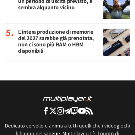
un periodo di uscita previsto, e
sembra alquanto vicino
L'intera produzione di memorie
del 2027 sarebbe già prenotata,
non ci sono più RAM o HBM
disponibili
Dedicato cervello e anima a tutti quelli che i videogiochi
li hanno nel sangue, Multiplayer.it è il punto di